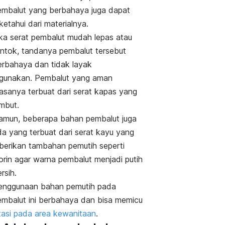
embalut yang berbahaya juga dapat
ketahui dari materialnya.
ika serat pembalut mudah lepas atau
ontok, tandanya pembalut tersebut
erbahaya dan tidak layak
igunakan.
Pembalut yang aman
iasanya terbuat dari serat kapas yang
embut.
amun, beberapa bahan pembalut juga
da yang terbuat dari serat kayu yang
iberikan tambahan pemutih seperti
orin agar warna pembalut menjadi putih
ersih.
enggunaan bahan pemutih pada
embalut ini berbahaya dan bisa memicu
itasi pada area kewanitaan
.