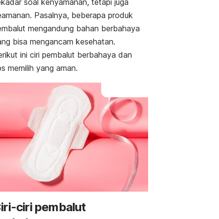
ekadar soal kenyamanan, tetapi juga
eamanan. Pasalnya, beberapa produk
embalut mengandung bahan berbahaya
ang bisa mengancam kesehatan.
rikut ini ciri pembalut berbahaya dan
ips memilih yang aman.
iri-ciri pembalut