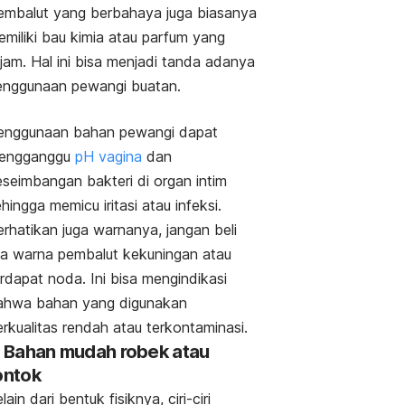
embalut yang berbahaya juga biasanya
emiliki bau kimia atau parfum yang
jam. Hal ini bisa menjadi tanda adanya
enggunaan pewangi buatan.
enggunaan bahan pewangi dapat
engganggu
pH vagina
dan
eseimbangan bakteri di organ intim
hingga memicu iritasi atau infeksi.
rhatikan juga warnanya, jangan beli
ika warna pembalut kekuningan atau
rdapat noda. Ini bisa mengindikasi
ahwa bahan yang digunakan
erkualitas rendah atau terkontaminasi.
. Bahan mudah robek atau
ontok
lain dari bentuk fisiknya, ciri-ciri