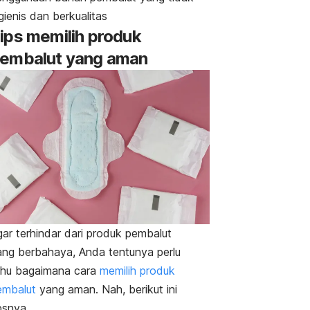
gienis dan berkualitas
ips memilih produk
embalut yang aman
gar terhindar dari produk pembalut
ang berbahaya, Anda tentunya perlu
ahu bagaimana cara
memilih produk
embalut
yang aman. Nah, berikut ini
psnya.