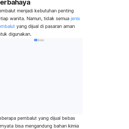
erbahaya
embalut menjadi kebutuhan penting
etiap wanita. Namun, tidak semua
jenis
embalut
yang dijual di pasaran aman
ntuk digunakan.
Iklan
eberapa pembalut yang dijual bebas
ernyata bisa mengandung bahan kimia