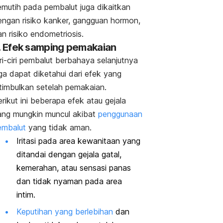
emutih pada pembalut juga dikaitkan
engan risiko kanker, gangguan hormon,
n risiko endometriosis.
. Efek samping pemakaian
ri-ciri pembalut berbahaya selanjutnya
ga dapat diketahui dari efek yang
itimbulkan setelah pemakaian.
rikut ini beberapa efek atau gejala
ang mungkin muncul akibat
penggunaan
embalut
yang tidak aman.
Iritasi pada area kewanitaan yang
ditandai dengan gejala gatal,
kemerahan, atau sensasi panas
dan tidak nyaman pada area
intim.
Keputihan yang berlebihan
dan