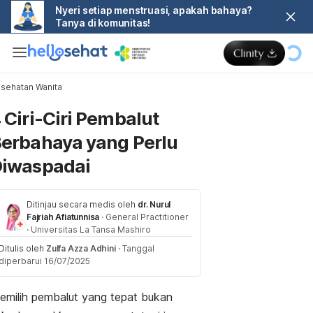
Nyeri setiap menstruasi, apakah bahaya?
Tanya di komunitas!
sehatan Wanita
Memuat...
 Ciri-Ciri Pembalut
erbahaya yang Perlu
iwaspadai
Ditinjau secara medis oleh
dr. Nurul
Fajriah Afiatunnisa
·
General Practitioner
·
Universitas La Tansa Mashiro
Ditulis oleh
Zulfa Azza Adhini
·
Tanggal
diperbarui 16/07/2025
emilih pembalut yang tepat bukan