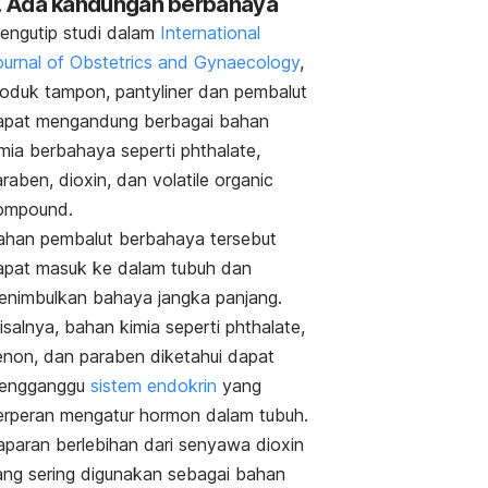
. Ada kandungan berbahaya
engutip studi dalam
International
ournal of Obstetrics and Gynaecology
,
roduk tampon,
pantyliner
dan pembalut
apat mengandung berbagai bahan
imia berbahaya seperti
phthalate
,
araben,
dioxin
, dan
volatile organic
ompound.
ahan pembalut berbahaya tersebut
apat masuk ke dalam tubuh dan
enimbulkan bahaya jangka panjang.
isalnya, bahan kimia seperti
phthalate
,
enon, dan paraben diketahui dapat
engganggu
sistem endokrin
yang
erperan mengatur hormon dalam tubuh.
aparan berlebihan dari senyawa
dioxin
ang sering digunakan sebagai bahan