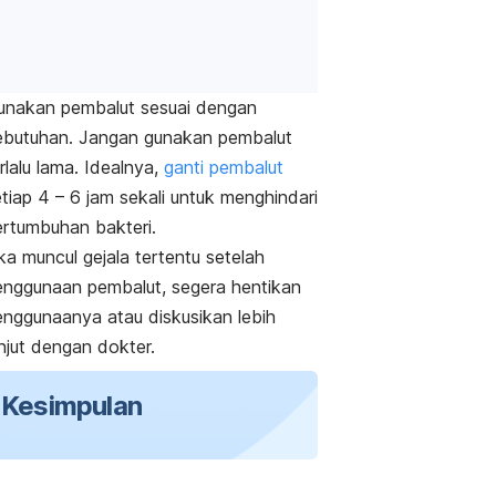
unakan pembalut sesuai dengan
ebutuhan. Jangan gunakan pembalut
rlalu lama. Idealnya,
ganti pembalut
tiap 4 – 6 jam sekali untuk menghindari
ertumbuhan bakteri.
ka muncul gejala tertentu setelah
enggunaan pembalut, segera hentikan
enggunaanya atau diskusikan lebih
anjut dengan dokter.
Kesimpulan