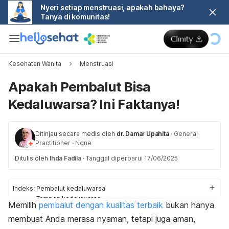
Nyeri setiap menstruasi, apakah bahaya?
Tanya di komunitas!
Kesehatan Wanita
Menstruasi
Apakah Pembalut Bisa
Kedaluwarsa? Ini Faktanya!
Ditinjau secara medis oleh
dr. Damar Upahita
·
General
Practitioner
·
None
Ditulis oleh
Ihda Fadila
·
Tanggal diperbarui 17/06/2025
Indeks:
Pembalut kedaluwarsa
Tampon kedaluwarsa
Memilih
pembalut dengan kualitas terbaik
bukan hanya
Cara cek
membuat Anda merasa nyaman, tetapi juga aman,
Bahaya