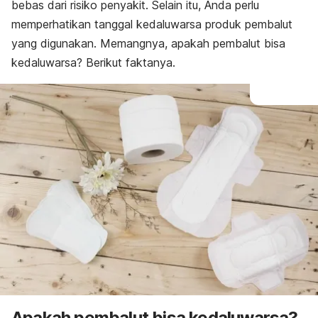
Cara simpan
bebas dari risiko penyakit. Selain itu, Anda perlu
memperhatikan tanggal kedaluwarsa produk pembalut
yang digunakan. Memangnya, apakah pembalut bisa
kedaluwarsa? Berikut faktanya.
Apakah pembalut bisa kedaluwarsa?