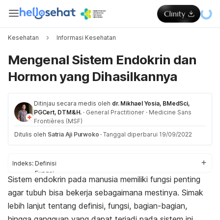
Kesehatan
Informasi Kesehatan
Mengenal Sistem Endokrin dan
Hormon yang Dihasilkannya
Ditinjau secara medis oleh
dr. Mikhael Yosia, BMedSci,
PGCert, DTM&H.
·
General Practitioner
·
Medicine Sans
Frontières (MSF)
Ditulis oleh
Satria Aji Purwoko
·
Tanggal diperbarui 19/09/2022
Indeks:
Definisi
Fungsi
Sistem endokrin pada manusia memiliki fungsi penting
Anatomi
agar tubuh bisa bekerja sebagaimana mestinya. Simak
Gangguan
lebih lanjut tentang definisi, fungsi, bagian-bagian,
hingga gangguan yang dapat terjadi pada sistem ini.