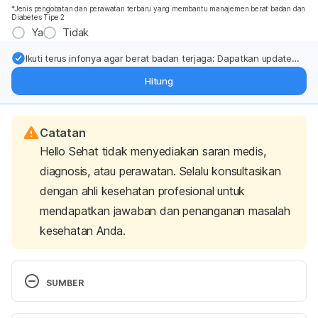
*Jenis pengobatan dan perawatan terbaru yang membantu manajemen berat badan dan
Diabetes Tipe 2
Ya
Tidak
Ikuti terus infonya agar berat badan terjaga: Dapatkan update
dari pakar mengenai dukungan dan perawatan berat badan
Hitung
langsung ke inbox Anda.
Catatan
Hello Sehat tidak menyediakan saran medis,
diagnosis, atau perawatan. Selalu konsultasikan
dengan ahli kesehatan profesional untuk
mendapatkan jawaban dan penanganan masalah
kesehatan Anda.
SUMBER
What is the Endocrine System?
. United State 