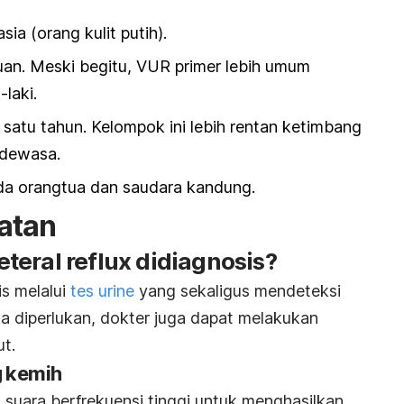
ia (orang kulit putih).
uan. Meski begitu, VUR primer lebih umum
laki.
 satu tahun. Kelompok ini lebih rentan ketimbang
 dewasa.
a orangtua dan saudara kandung.
atan
teral reflux
didiagnosis?
is melalui
tes urine
yang sekaligus mendeteksi
ika diperlukan, dokter juga dapat melakukan
ut.
g kemih
ara berfrekuensi tinggi untuk menghasilkan