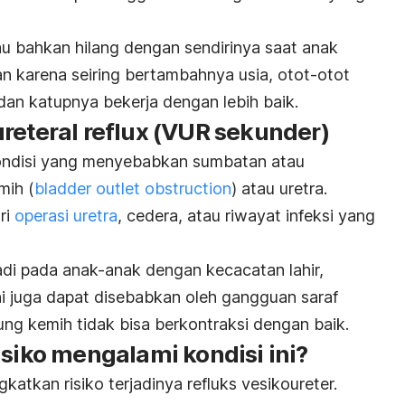
u bahkan hilang dengan sendirinya saat anak
an karena seiring bertambahnya usia, otot-otot
dan katupnya bekerja dengan lebih baik.
eteral reflux
(VUR sekunder)
kondisi yang menyebabkan sumbatan atau
mih (
bladder outlet obstruction
) atau uretra.
ri
operasi uretra
, cedera, atau riwayat infeksi yang
di pada anak-anak dengan kecacatan lahir,
 ini juga dapat disebabkan oleh gangguan saraf
g kemih tidak bisa berkontraksi dengan baik.
isiko mengalami kondisi ini?
atkan risiko terjadinya refluks vesikoureter.