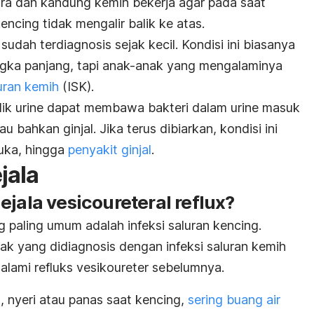
etra dan kandung kemih bekerja agar pada saat
kencing tidak mengalir balik ke atas.
udah terdiagnosis sejak kecil. Kondisi ini biasanya
gka panjang, tapi anak-anak yang mengalaminya
luran kemih
(ISK).
alik urine dapat membawa bakteri dalam urine masuk
u bahkan ginjal. Jika terus dibiarkan, kondisi ini
luka, hingga
penyakit ginjal
.
jala
gejala
vesicoureteral reflux
?
g paling umum adalah infeksi saluran kencing.
anak yang didiagnosis dengan infeksi saluran kemih
lami refluks vesikoureter sebelumnya.
, nyeri atau panas saat kencing,
sering buang air