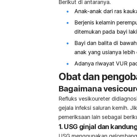
Berikut di antaranya.
Anak-anak dari ras kaukas
Berjenis kelamin peremp
ditemukan pada bayi laki-
Bayi dan balita di bawah
anak yang usianya lebih
Adanya riwayat VUR pad
Obat dan pengob
Bagaimana
vesicoure
Refluks vesikoureter didiagnos
gejala infeksi saluran kemih. J
pemeriksaan lain sebagai berik
1. USG ginjal dan kandun
USG menggunakan gelombang su