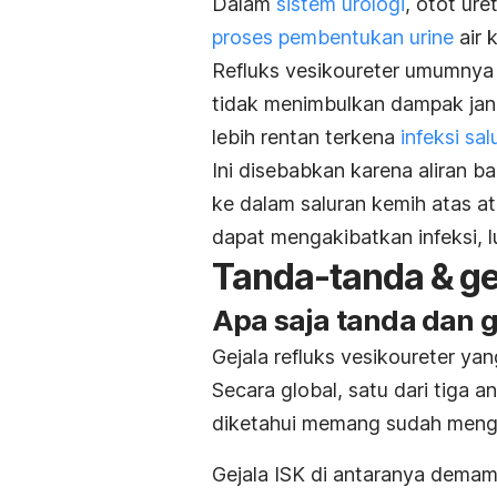
Dalam
sistem urologi
, otot ur
proses pembentukan urine
air 
Refluks vesikoureter umumnya s
tidak menimbulkan dampak jan
lebih rentan terkena
infeksi sa
Ini disebabkan karena aliran b
ke dalam saluran kemih atas ata
dapat mengakibatkan infeksi, 
Tanda-tanda & ge
Apa saja tanda dan 
Gejala refluks vesikoureter yan
Secara global, satu dari tiga 
diketahui memang sudah menga
Gejala ISK di antaranya demam