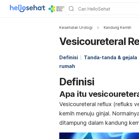
Kesehatan Urologi
Kandung Kemih
Vesicoureteral Re
Definisi
Tanda-tanda & gejala
rumah
Definisi
Apa itu
vesicouretera
Vesicoureteral reflux
(refluks v
kemih menuju ginjal. Normalnya,
ditampung dalam kandung kem