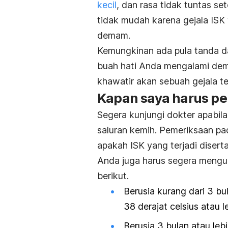
kecil
, dan rasa tidak tuntas se
tidak mudah karena gejala ISK
demam.
Kemungkinan ada pula tanda dan
buah hati Anda mengalami dem
khawatir akan sebuah gejala te
Kapan saya harus pe
Segera kunjungi dokter apabil
saluran kemih. Pemeriksaan p
apakah ISK yang terjadi diser
Anda juga harus segera mengun
berikut.
Berusia kurang dari 3 bu
38 derajat celsius atau l
Berusia 3 bulan atau leb