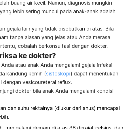
telah buang air kecil. Namun, diagnosis mungkin
 yang lebih sering muncul pada anak-anak adalah
 gejala lain yang tidak disebutkan di atas. Bila
am tanpa alasan yang jelas atau Anda merasa
rtentu, cobalah berkonsultasi dengan dokter.
riksa ke dokter?
a Anda atau anak Anda mengalami gejala infeksi
ada kandung kemih (
sistoskopi
) dapat menentukan
tai dengan
vesicoureteral reflux
.
jungi dokter bila anak Anda mengalami kondisi
lan dan suhu rektalnya (diukur dari anus) mencapai
ebih.
ih, mengalami demam di atas 38 derajat celsius, dan