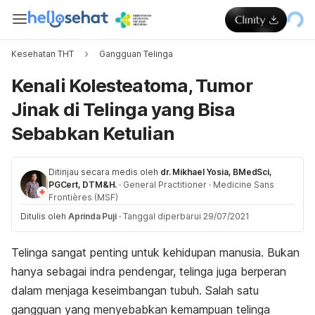
Kesehatan THT
Gangguan Telinga
Kenali Kolesteatoma, Tumor
Jinak di Telinga yang Bisa
Sebabkan Ketulian
Ditinjau secara medis oleh
dr. Mikhael Yosia, BMedSci,
PGCert, DTM&H.
·
General Practitioner
·
Medicine Sans
Frontières (MSF)
Ditulis oleh
Aprinda Puji
·
Tanggal diperbarui 29/07/2021
Telinga sangat penting untuk kehidupan manusia. Bukan
hanya sebagai indra pendengar, telinga juga berperan
dalam menjaga keseimbangan tubuh. Salah satu
gangguan yang menyebabkan kemampuan telinga