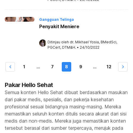
Gangguan Telinga
Penyakit Meniere
Ditinjau oleh 
dr. Mikhael Yosia, BMedSci, 
PGCert, DTM&H.
•
24/10/2022
1
...
7
8
9
...
12
Pakar Hello Sehat
Semua konten Hello Sehat dibuat berdasarkan masukan
dari pakar medis, spesialis, dan pekerja kesehatan
profesional sesuai bidangnya masing-masing. Mereka
memastikan seluruh konten ditulis secara akurat dari sisi
medis dan non-medis. Mereka juga memastikan konten
tersebut berasal dari sumber terpercaya, merujuk pada