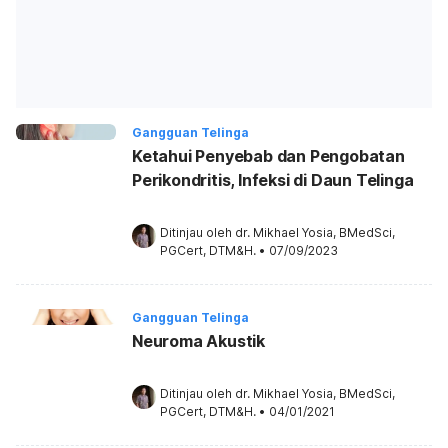
Gangguan Telinga
Ketahui Penyebab dan Pengobatan
Perikondritis, Infeksi di Daun Telinga
Ditinjau oleh 
dr. Mikhael Yosia, BMedSci, 
PGCert, DTM&H.
•
07/09/2023
Gangguan Telinga
Neuroma Akustik
Ditinjau oleh 
dr. Mikhael Yosia, BMedSci, 
PGCert, DTM&H.
•
04/01/2021