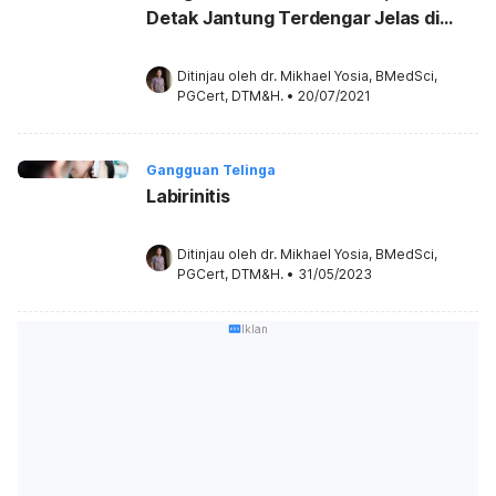
Detak Jantung Terdengar Jelas di
Telinga
Ditinjau oleh 
dr. Mikhael Yosia, BMedSci, 
PGCert, DTM&H.
•
20/07/2021
Gangguan Telinga
Labirinitis
Ditinjau oleh 
dr. Mikhael Yosia, BMedSci, 
PGCert, DTM&H.
•
31/05/2023
Iklan