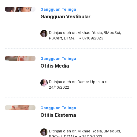
Gangguan Telinga
Gangguan Vestibular
Ditinjau oleh 
dr. Mikhael Yosia, BMedSci, 
PGCert, DTM&H.
•
07/09/2023
Gangguan Telinga
Otitis Media
Ditinjau oleh 
dr. Damar Upahita
•
24/10/2022
Gangguan Telinga
Otitis Eksterna
Ditinjau oleh 
dr. Mikhael Yosia, BMedSci, 
PGCert, DTM&H.
•
25/10/2022