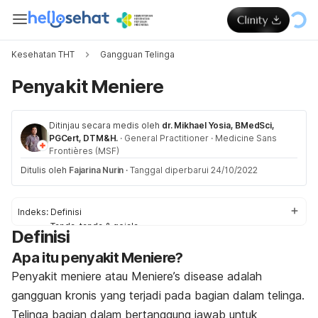
Kesehatan THT
Gangguan Telinga
Penyakit Meniere
Ditinjau secara medis oleh
dr. Mikhael Yosia, BMedSci,
PGCert, DTM&H.
·
General Practitioner
·
Medicine Sans
Frontières (MSF)
Ditulis oleh
Fajarina Nurin
·
Tanggal diperbarui 24/10/2022
Indeks:
Definisi
Tanda-tanda & gejala
Definisi
Penyebab
Apa itu penyakit Meniere?
Faktor-faktor risiko
Pengobatan
Penyakit meniere atau Meniere’s disease adalah
Pengobatan di rumah
gangguan kronis yang terjadi pada bagian dalam telinga.
Telinga bagian dalam bertanggung jawab untuk