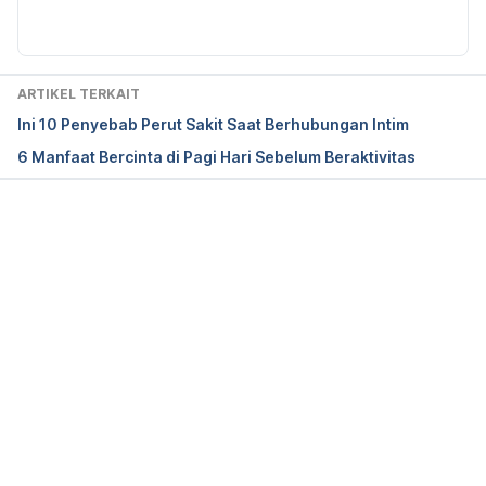
Diperbarui oleh: 
Fidhia Kemala
4fb2b4666eee/benefits_sex_07_07.pdf
Hass, N., Weston, T., & Lim, S. (2016). Be Happy 
Not Sad for Your Youth: The Effect of Emotional 
ARTIKEL TERKAIT
Expression on Age Perception. 
PLOS ONE
, 
11
(3), 
Ini 10 Penyebab Perut Sakit Saat Berhubungan Intim
e0152093. doi: 
10.1371/journal.pone.0152093
6 Manfaat Bercinta di Pagi Hari Sebelum Beraktivitas
Thornton, M. (2013). Estrogens and aging skin. 
Dermato-Endocrinology
, 
5
(2), 264-270. doi: 
10.4161/derm.23872
Memuat...
Cabeza de Baca, T., Epel, E., Robles, T., Coccia, 
M., Gilbert, A., Puterman, E., & Prather, A. (2017). 
Sexual intimacy in couples is associated with longer 
telomere length. 
Psychoneuroendocrinology
, 
81
, 
46-51. doi: 
10.1016/j.psyneuen.2017.03.022