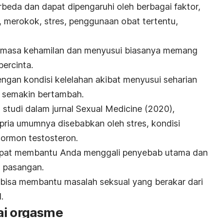
rbeda dan dapat dipengaruhi oleh berbagai faktor,
n, merokok, stres, penggunaan obat tertentu,
a masa kehamilan dan menyusui biasanya memang
ercinta.
engan kondisi kelelahan akibat menyusui seharian
n semakin bertambah.
 studi dalam jurnal
Sexual Medicine
(2020),
pria umumnya disebabkan oleh stres, kondisi
hormon testosteron.
l dapat membantu Anda menggali penyebab utama dan
 pasangan.
i bisa membantu masalah seksual yang berakar dari
.
ai orgasme