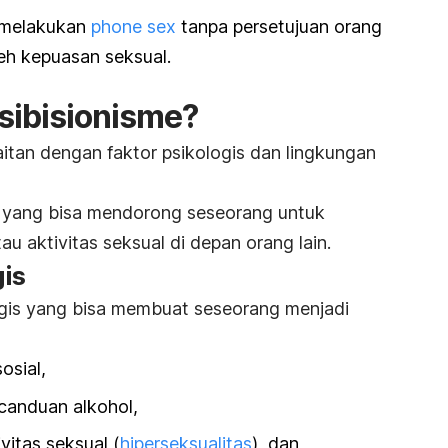
 melakukan
phone sex
tanpa persetujuan orang
eh kepuasan seksual.
sibisionisme?
itan dengan faktor psikologis dan lingkungan
l yang
bisa mendorong seseorang untuk
u aktivitas seksual di depan orang lain.
is
gis yang bisa membuat seseorang menjadi
osial,
canduan alkohol,
vitas seksual (
hiperseksualitas
),
dan