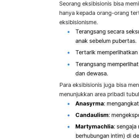
Seorang eksibisionis bisa mem
hanya kepada orang-orang ter
eksibisionisme.
Terangsang secara seks
anak sebelum pubertas.
Tertarik memperlihatkan
Terangsang memperlihat
dan dewasa.
Para eksibisionis juga bisa m
menunjukkan area pribadi tubu
Anasyrma
: mengangkat
Candaulism
: mengekspo
Martymachlia
: sengaja
berhubungan intim) di de