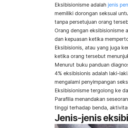
Eksibisionisme adalah
jenis pe
memiliki dorongan seksual unt
tanpa persetujuan orang terseb
Orang dengan eksibisionisme 
dan kepuasan ketika memperto
Eksibisionis, atau yang juga k
ketika
orang tersebut menunjukk
Menurut buku panduan diagnos
4% eksibisionis adalah laki-laki
mengalami penyimpangan seksu
Eksibisionisme tergolong ke da
Parafilia menandakan seseorang
tinggi terhadap benda, aktivita
Jenis-jenis eksib