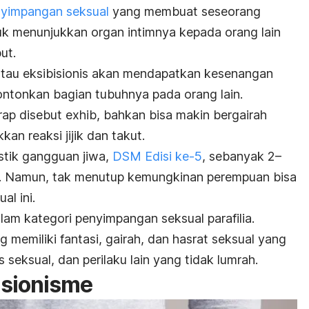
nyimpangan seksual
yang membuat seseorang
uk menunjukkan organ intimnya kepada orang lain
ut.
atau eksibisionis akan mendapatkan kesenangan
ntonkan bagian tubuhnya pada orang lain.
erap disebut
exhib
, bahkan bisa makin bergairah
an reaksi jijik dan takut.
tik gangguan jiwa,
DSM Edisi ke-5
,
sebanyak 2–
.
Namun, tak menutup kemungkinan perempuan bisa
al ini.
lam kategori penyimpangan seksual parafilia.
 memiliki fantasi, gairah, dan hasrat seksual yang
s seksual, dan perilaku
lain yang tidak lumrah.
isionisme