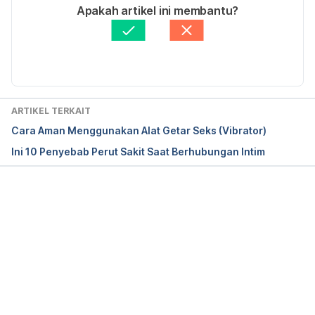
Ditulis oleh 
Diah Ayu Lestari
Apakah artikel ini membantu?
Ditinjau secara medis oleh
dr. Yusra Firdaus
Diperbarui oleh: 
Rena Widyawinata
Sexual Assault of Men and Boys. 
https://www.rainn.org/articles/sexual-assault-men-
and-boys
 Diakses pada 25 April 2019.
ARTIKEL TERKAIT
Cara Aman Menggunakan Alat Getar Seks (Vibrator)
Ini 10 Penyebab Perut Sakit Saat Berhubungan Intim
Memuat...