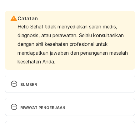
Catatan
Hello Sehat tidak menyediakan saran medis,
diagnosis, atau perawatan. Selalu konsultasikan
dengan ahli kesehatan profesional untuk
mendapatkan jawaban dan penanganan masalah
kesehatan Anda.
SUMBER
RIWAYAT PENGERJAAN
The Importance of Consent. 
https://www.usf.edu/student-affairs/victim-
Versi Terbaru
advocacy/resources/importance-of-consent.aspx
Diakses pada 25 April 2019.
02/05/2019