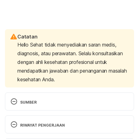
Catatan
Hello Sehat tidak menyediakan saran medis,
diagnosis, atau perawatan. Selalu konsultasikan
dengan ahli kesehatan profesional untuk
mendapatkan jawaban dan penanganan masalah
kesehatan Anda.
SUMBER
Side Effects of Spermicide 
http://www.livestrong.com/article/23034-side-
RIWAYAT PENGERJAAN
effects-spermicide/ accessed Nov 17, 2016
Versi Terbaru