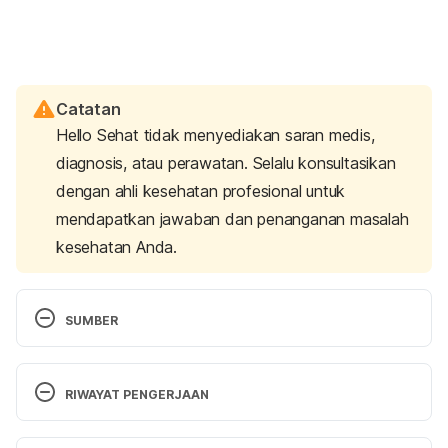
Catatan
Hello Sehat tidak menyediakan saran medis,
diagnosis, atau perawatan. Selalu konsultasikan
dengan ahli kesehatan profesional untuk
mendapatkan jawaban dan penanganan masalah
kesehatan Anda.
SUMBER
Syphilis and HIV: A Dangerous Duo Affecting Gay 
and Bisexual Men. (2012). Retrieved 15 January 
RIWAYAT PENGERJAAN
2021, from https://www.hiv.gov/blog/syphilis-and-
hiv-a-dangerous-duo-affecting-gay-and-bisexual-
Versi Terbaru