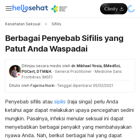
Kesehatan Seksual
Sifilis
Berbagai Penyebab Sifilis yang
Patut Anda Waspadai
Ditinjau secara medis oleh
dr. Mikhael Yosia, BMedSci,
PGCert, DTM&H.
·
General Practitioner
·
Medicine Sans
Frontières (MSF)
Ditulis oleh
Fajarina Nurin
·
Tanggal diperbarui 05/02/2021
Penyebab sifilis atau
sipilis
(raja singa) perlu Anda
ketahui agar dapat melakukan upaya pencegahan sedini
mungkin. Pasalnya, infeksi menular seksual ini dapat
menyebabkan berbagai penyakit yang membahayakan
nyawa Anda. Nah, berikut berbagai hal yang dapat