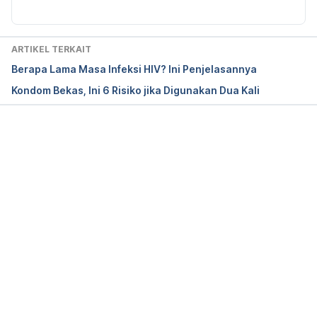
Preventing Sexual Transmission of HIV. (2021). 
Retrieved 5 July 2021, from 
https://www.hiv.gov/hiv-basics/hiv-
ARTIKEL TERKAIT
prevention/reducing-sexual-risk/preventing-sexual-
Berapa Lama Masa Infeksi HIV? Ini Penjelasannya
transmission-of-hiv
Kondom Bekas, Ini 6 Risiko jika Digunakan Dua Kali
Sex and HIV. (2015). Retrieved 5 July 2021, from 
https://www.avert.org/hiv-transmission-
prevention/unprotected-sex
Memuat...