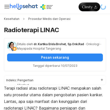
Kesehatan
Prosedur Medis dan Operasi
Radioterapi LINAC
Ditulis oleh
dr. Kartika Erida Brohet, Sp.Onk.Rad
·
Onkologi
·
Mayapada Hospital Tangerang
Pesan sekarang
Tanggal diperbarui 10/07/2023
Indeks:
Pengertian
Manfaat
Terapi radiasi atau radioterapi LINAC merupakan salah
Kelebihan
satu prosedur utama dalam pengobatan pasien kanker.
Persiapan
Prosedur
Lantas, apa saja manfaat dan keunggulan dari
Pascaprosedur
radioterapi LINAC? Bagaimana persiapan dan
Efek samping