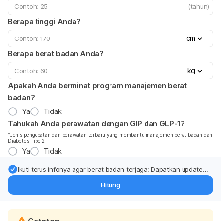
(tahun)
Berapa tinggi Anda?
cm
Berapa berat badan Anda?
kg
Apakah Anda berminat program manajemen berat
badan?
Ya
Tidak
Tahukah Anda perawatan dengan GIP dan GLP-1?
*Jenis pengobatan dan perawatan terbaru yang membantu manajemen berat badan dan
Diabetes Tipe 2
Ya
Tidak
Ikuti terus infonya agar berat badan terjaga: Dapatkan update
dari pakar mengenai dukungan dan perawatan berat badan
Hitung
langsung ke inbox Anda.
Catatan