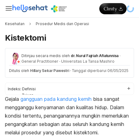
Kesehatan
Prosedur Medis dan Operasi
Kistektomi
Ditinjau secara medis oleh
dr. Nurul Fajriah Afiatunnisa
·
General Practitioner
·
Universitas La Tansa Mashiro
Ditulis oleh
Hillary Sekar Pawestri
·
Tanggal diperbarui 06/05/2025
Indeks:
Definisi
Tujuan
Gejala
gangguan pada kandung kemih
bisa sangat
Persiapan
mengganggu kenyamanan dan kualitas hidup. Dalam
Prosedur
Perawatan
kondisi tertentu, penanganannya mungkin memerlukan
Hasil
pengangkatan sebagian atau seluruh kandung kemih
Risiko
melalui prosedur yang disebut kistektomi.