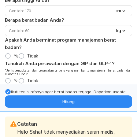
Berapa tinggi Anda?
cm
Berapa berat badan Anda?
kg
Apakah Anda berminat program manajemen berat
badan?
Ya
Tidak
Tahukah Anda perawatan dengan GIP dan GLP-1?
*Jenis pengobatan dan perawatan terbaru yang membantu manajemen berat badan dan
Diabetes Tipe 2
Ya
Tidak
Ikuti terus infonya agar berat badan terjaga: Dapatkan update
dari pakar mengenai dukungan dan perawatan berat badan
Hitung
langsung ke inbox Anda.
Catatan
Hello Sehat tidak menyediakan saran medis,