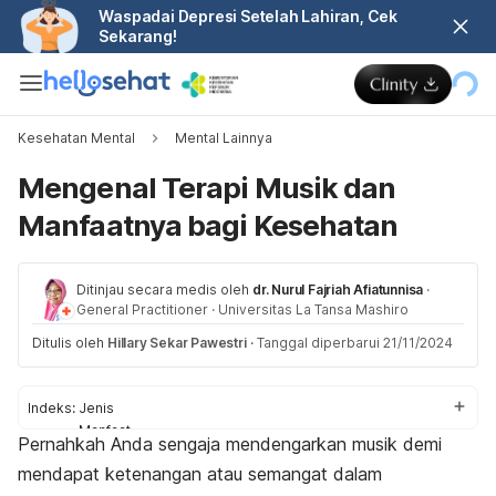
Waspadai Depresi Setelah Lahiran, Cek
Sekarang!
Kesehatan Mental
Mental Lainnya
Mengenal Terapi Musik dan
Manfaatnya bagi Kesehatan
Ditinjau secara medis oleh
dr. Nurul Fajriah Afiatunnisa
·
General Practitioner
·
Universitas La Tansa Mashiro
Ditulis oleh
Hillary Sekar Pawestri
·
Tanggal diperbarui 21/11/2024
Indeks:
Jenis
Manfaat
Pernahkah Anda sengaja mendengarkan musik demi
Kapan dibutuhkan?
mendapat ketenangan atau semangat dalam
Prosedur