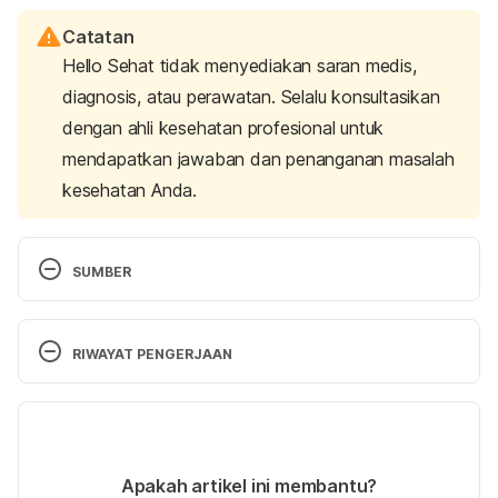
Catatan
Hello Sehat tidak menyediakan saran medis,
diagnosis, atau perawatan. Selalu konsultasikan
dengan ahli kesehatan profesional untuk
mendapatkan jawaban dan penanganan masalah
kesehatan Anda.
SUMBER
Brown, T. A. (n.d.). 
The role of compositional music 
therapy in the treatment of adults with bipolar 
RIWAYAT PENGERJAAN
disorder
. Montclair State University Digital 
Commons. Retrieved 30 October 2024, from 
Versi Terbaru
https://digitalcommons.montclair.edu/etd/362/
21/11/2024
What are the four methods of music 
Ditulis oleh 
Hillary Sekar Pawestri
Apakah artikel ini membantu?