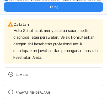
dari pakar mengenai dukungan dan perawatan berat badan
Hitung
langsung ke inbox Anda.
Catatan
Hello Sehat tidak menyediakan saran medis,
diagnosis, atau perawatan. Selalu konsultasikan
dengan ahli kesehatan profesional untuk
mendapatkan jawaban dan penanganan masalah
kesehatan Anda.
SUMBER
Height.
 (2019). NCD Risk Factor Collaboration. 
Retrieved July 29, 2023, from 
RIWAYAT PENGERJAAN
https://ncdrisc.org/data-visualisations-height.html
Versi Terbaru
Measuring children’s height and weight accurately 