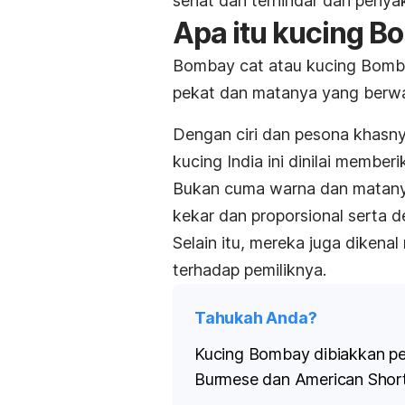
sehat dan terhindar dari penya
Apa itu kucing B
Bombay cat
atau kucing Bomb
pekat dan matanya yang berwa
Dengan ciri dan pesona khasny
kucing India ini dinilai
memberik
Bukan cuma warna dan matany
kekar dan proporsional serta d
Selain itu, mereka juga dikena
terhadap pemiliknya.
Tahukah Anda?
Kucing Bombay dibiakkan per
Burmese dan
American Short