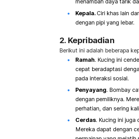
menambah daya tarik da
Kepala.
Ciri khas lain d
dengan pipi yang lebar.
2. Kepribadian
Berikut ini adalah beberapa ke
Ramah
. Kucing ini cen
cepat beradaptasi denga
pada interaksi sosial.
Penyayang
.
Bombay ca
dengan pemiliknya. Mere
perhatian, dan sering ka
Cerdas
. Kucing ini jug
Mereka dapat dengan cep
permainan yang melatih p