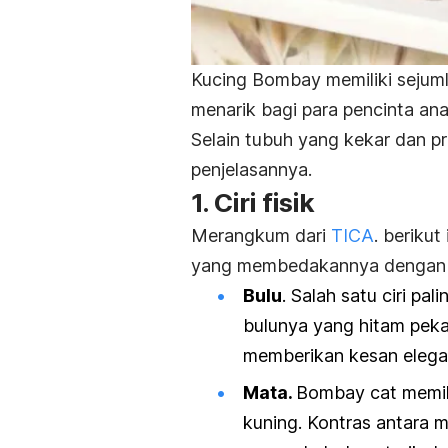
Kucing Bombay memiliki sejuml
menarik bagi para pencinta an
Selain tubuh yang kekar dan prop
penjelasannya.
1. Ciri fisik
Merangkum dari
TICA
. berikut
yang membedakannya dengan je
Bulu
. Salah satu ciri p
bulunya yang hitam pekat
memberikan kesan elegan
Mata.
Bombay cat
memil
kuning. Kontras antara 