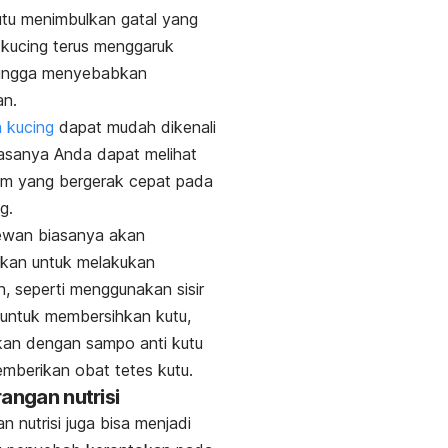
utu menimbulkan gatal yang
kucing terus menggaruk
hingga menyebabkan
an.
 kucing
dapat mudah dikenali
asanya Anda dapat melihat
tam yang bergerak cepat pada
ng.
ewan biasanya akan
kan untuk melakukan
, seperti menggunakan sisir
u untuk membersihkan kutu,
an dengan sampo anti kutu
mberikan obat tetes kutu.
rangan nutrisi
n nutrisi juga bisa menjadi