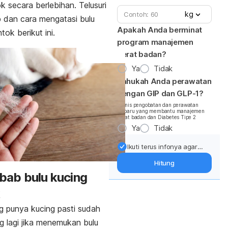
ok secara berlebihan. Telusuri
kg
 dan cara mengatasi
bulu
Apakah Anda berminat
tok berikut ini.
program manajemen
berat badan?
Ya
Tidak
Tahukah Anda perawatan
dengan GIP dan GLP-1?
*Jenis pengobatan dan perawatan
terbaru yang membantu manajemen
berat badan dan Diabetes Tipe 2
Ya
Tidak
Ikuti terus infonya agar
berat badan terjaga:
Hitung
Dapatkan update dari
bab bulu kucing
pakar mengenai dukungan
dan perawatan berat
k
badan langsung ke inbox
Anda.
 punya kucing pasti sudah
ng lagi jika menemukan bulu