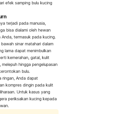
ri efek samping bulu kucing
urn
ya terjadi pada manusia,
uga bisa dialami oleh hewan
n Anda, termasuk pada kucing.
 bawah sinar matahari dalam
ng lama dapat menimbulkan
erti kemerahan, gatal, kulit
, melepuh hingga pengelupasan
 kerontokan bulu.
la ringan, Anda dapat
n kompres dingin pada kulit
liharaan. Untuk
kasus yang
gera periksakan kucing kepada
ewan.