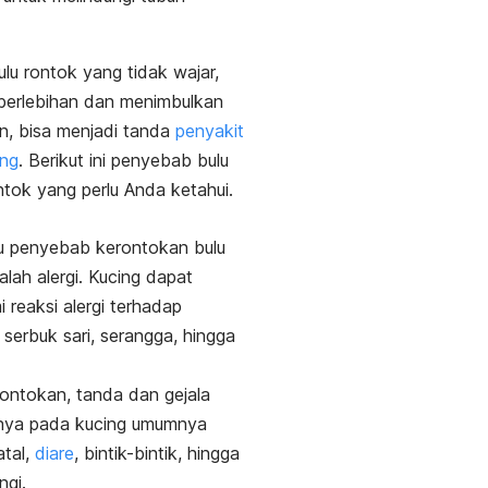
lu rontok yang tidak wajar,
berlebihan dan menimbulkan
n, bisa menjadi tanda
penyakit
ing
. B
erikut ini penyebab bulu
ntok yang perlu Anda ketahui.
u penyebab kerontokan bulu
alah alergi. Kucing dapat
 reaksi alergi terhadap
serbuk sari, serangga, hingga
rontokan, tanda dan gejala
innya pada kucing umumnya
atal,
diare
, bintik-bintik, hingga
gi.