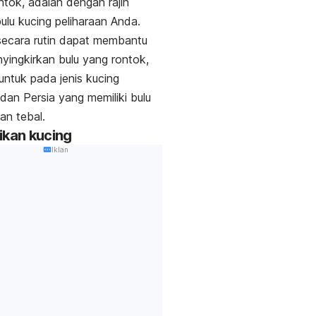
tok, adalah dengan rajin
bulu kucing peliharaan Anda.
secara rutin dapat membantu
yingkirkan bulu yang rontok,
untuk pada jenis kucing
dan Persia yang memiliki bulu
an tebal.
ikan kucing
Iklan