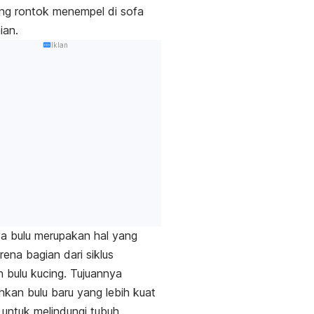
ng rontok menempel di sofa
ian.
Iklan
a bulu merupakan hal yang
rena bagian dari siklus
n bulu kucing.
Tujuannya
an bulu baru yang lebih kuat
 untuk melindungi tubuh