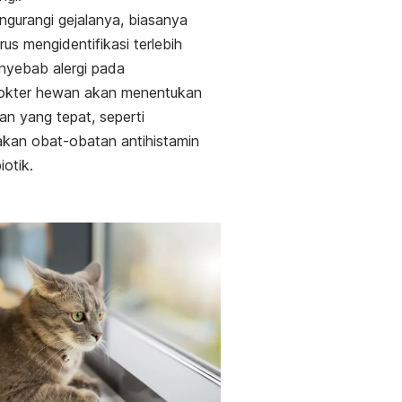
gurangi gejalanya, biasanya
rus mengidentifikasi terlebih
nyebab alergi pada
okter hewan akan menentukan
n yang tepat, seperti
kan obat-obatan antihistamin
iotik.