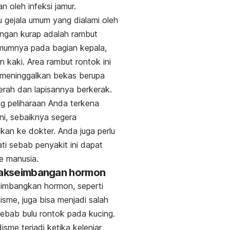
n oleh infeksi jamur.
u gejala umum yang dialami oleh
ngan kurap adalah rambut
mumnya pada bagian kepala,
n kaki. Area rambut rontok ini
 meninggalkan bekas berupa
rah dan lapisannya berkerak.
ng peliharaan Anda terkena
ini, sebaiknya segera
ikan ke dokter. Anda juga perlu
ati sebab penyakit ini dapat
e manusia.
dakseimbangan hormon
eimbangkan hormon, seperti
disme, juga bisa menjadi salah
ebab bulu rontok pada kucing.
disme terjadi ketika kelenjar