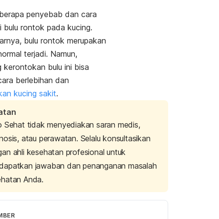
eberapa penyebab dan cara
 bulu rontok pada kucing.
arnya, bulu rontok merupakan
normal terjadi.
Namun,
 kerontokan bulu ini bisa
ecara berlebihan dan
an kucing sakit
.
atan
o Sehat tidak menyediakan saran medis,
nosis, atau perawatan. Selalu konsultasikan
an ahli kesehatan profesional untuk
dapatkan jawaban dan penanganan masalah
ehatan Anda.
MBER