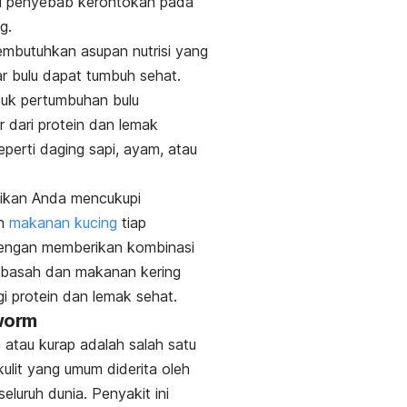
tu penyebab kerontokan pada
ng.
mbutuhkan asupan nutrisi yang
r bulu dapat tumbuh sehat.
ntuk pertumbuhan bulu
 dari protein dan lemak
eperti daging sapi, ayam, atau
tikan Anda mencukupi
an
makanan kucing
tiap
ngan memberikan kombinasi
basah dan makanan kering
gi protein dan lemak sehat.
worm
m
atau kurap adalah salah satu
kulit yang umum diderita oleh
seluruh dunia. Penyakit ini