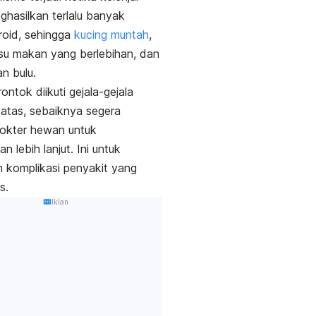
nghasilkan terlalu banyak
roid, sehingga
kucing
muntah
,
fsu makan yang berlebihan, dan
n bulu.
rontok diikuti gejala-gejala
i atas, sebaiknya segera
dokter hewan untuk
 lebih lanjut. Ini untuk
 komplikasi penyakit yang
s.
Iklan