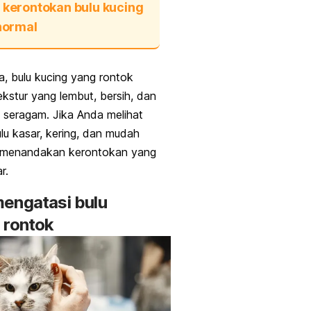
 kerontokan bulu kucing
normal
, bulu kucing yang rontok
tekstur yang lembut, bersih, dan
seragam. Jika Anda melihat
ulu kasar, kering, dan mudah
ni menandakan kerontokan yang
ar.
engatasi bulu
 rontok