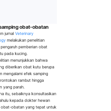
 samping obat-obatan
am jurnal
Veterinary
ogy
melakukan penelitian
 pengaruh pemberian obat
utu pada kucing.
elitian menunjukkan bahwa
ng diberikan obat kutu berupa
am mengalami efek samping
erontokan rambut hingga
n yang parah.
na itu, sebaiknya konsultasikan
dahulu kepada dokter hewan
 obat-obatan yang tepat untuk