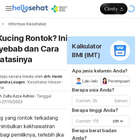
Informasi Kesehatan
Me
Kucing Rontok? Ini
Kalkulator
yebab dan Cara
BMI (IMT)
atasinya
Apa jenis kelamin Anda?
injau secara medis oleh
drh. Hevin
Laki-laki
Perempuan
nandra Louqen
·
Kesehatan Hewan
·
ne
Berapa usia Anda?
eh
Zulfa Azza Adhini
·
Tanggal
(tahun)
i 27/10/2023
Berapa tinggi Anda?
ng yang rontok terkadang
cm
nimbulkan kekhawatiran
Berapa berat badan
 bagi pemiliknya, terlebih jika
Anda?