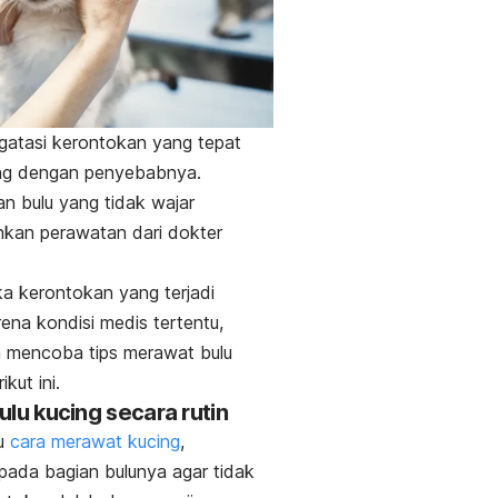
gatasi kerontokan yang tepat
ng dengan penyebabnya.
n bulu yang tidak wajar
kan perawatan dari dokter
ka kerontokan yang terjadi
ena kondisi medis tertentu,
a mencoba tips merawat bulu
ikut ini.
 bulu kucing secara rutin
tu
cara merawat kucing
,
pada bagian bulunya agar tidak