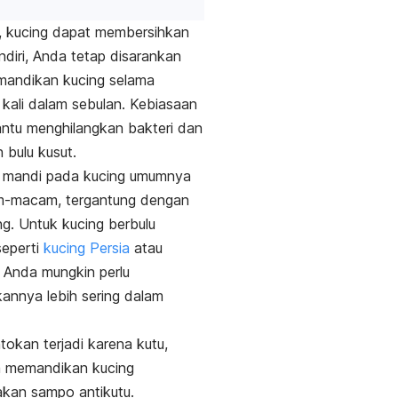
, kucing dapat membersihkan
endiri, Anda tetap disarankan
mandikan kucing selama
kali dalam sebulan.
Kebiasaan
ntu menghilangkan bakteri dan
 bulu kusut.
i mandi pada kucing umumnya
-macam, tergantung dengan
ng.
Untuk kucing berbulu
seperti
kucing Persia
atau
 Anda mungkin perlu
nnya lebih sering dalam
ntokan terjadi karena kutu,
a memandikan kucing
kan sampo antikutu.