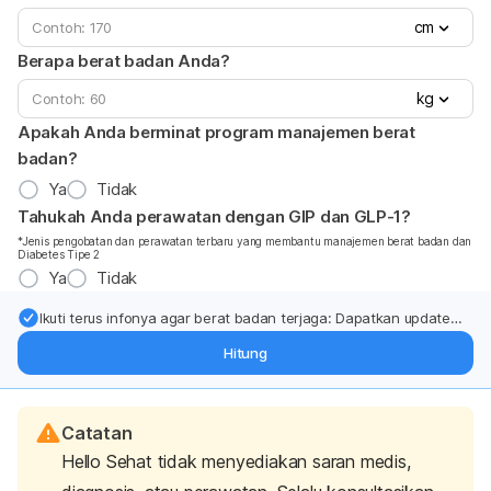
cm
Berapa berat badan Anda?
kg
Apakah Anda berminat program manajemen berat
badan?
Ya
Tidak
Tahukah Anda perawatan dengan GIP dan GLP-1?
*Jenis pengobatan dan perawatan terbaru yang membantu manajemen berat badan dan
Diabetes Tipe 2
Ya
Tidak
Ikuti terus infonya agar berat badan terjaga: Dapatkan update
dari pakar mengenai dukungan dan perawatan berat badan
Hitung
langsung ke inbox Anda.
Catatan
Hello Sehat tidak menyediakan saran medis,