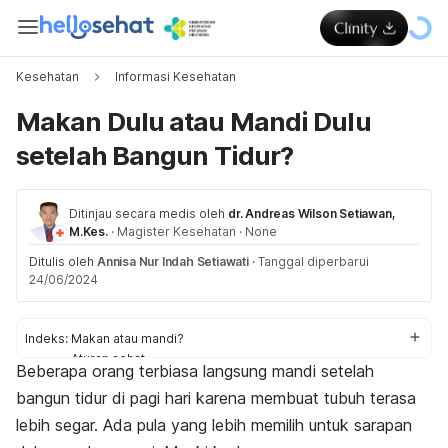
Kesehatan
Informasi Kesehatan
Makan Dulu atau Mandi Dulu
setelah Bangun Tidur?
Ditinjau secara medis oleh
dr. Andreas Wilson Setiawan,
M.Kes.
·
Magister Kesehatan
·
None
Ditulis oleh
Annisa Nur Indah Setiawati
·
Tanggal diperbarui
24/06/2024
Indeks:
Makan atau mandi?
Aturan sehat
Beberapa orang terbiasa langsung mandi setelah
Aktivitas lain yang harus dihindari
bangun tidur di pagi hari karena membuat tubuh terasa
lebih segar. Ada pula yang lebih memilih untuk sarapan