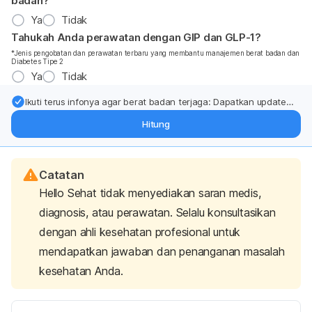
badan?
Ya
Tidak
Tahukah Anda perawatan dengan GIP dan GLP-1?
*Jenis pengobatan dan perawatan terbaru yang membantu manajemen berat badan dan
Diabetes Tipe 2
Ya
Tidak
Ikuti terus infonya agar berat badan terjaga: Dapatkan update
dari pakar mengenai dukungan dan perawatan berat badan
Hitung
langsung ke inbox Anda.
Catatan
Hello Sehat tidak menyediakan saran medis,
diagnosis, atau perawatan. Selalu konsultasikan
dengan ahli kesehatan profesional untuk
mendapatkan jawaban dan penanganan masalah
kesehatan Anda.