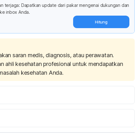
adan terjaga: Dapatkan update dari pakar mengenai dukungan dan
ke inbox Anda.
Hitung
akan saran medis, diagnosis, atau perawatan.
an ahli kesehatan profesional untuk mendapatkan
masalah kesehatan Anda.
Here’s What Happens in Your Brain When Your Life Flashes Before Your Eyes 
017/01/what-it-means-when-your-life-flashes-before-
 23 2017
Your life really does flash before your eyes before you die, study suggests 