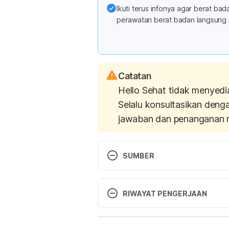
Ikuti terus infonya agar berat b
perawatan berat badan langsung 
Catatan
Hello Sehat tidak menyedi
Selalu konsultasikan deng
jawaban dan penanganan 
SUMBER
http://nymag.com/scienceofus/2
RIWAYAT PENGERJAAN
your-eyes.html
 accessed March
Versi Terbaru