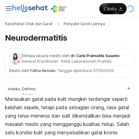
Kesehatan Otak dan Saraf
Penyakit Saraf Lainnya
Neurodermatitis
Ditinjau secara medis oleh
dr. Carla Pramudita Susanto
·
General Practitioner
·
Klinik Laboratorium Pramita
Ditulis oleh
Fidhia Kemala
·
Tanggal diperbarui 07/05/2025
Indeks:
Definisi
Gejala
Merasakan gatal pada kulit mungkin terdengar seperti
Penyebab
keluhan sepele, tetapi pada sebagian orang, rasa gatal
Faktor risiko
Diagnosis
yang terus-menerus dan sulit dikendalikan bisa menjadi
Pengobatan
masalah medis yang mengganggu kualitas hidup. Salah
Pengobatan di rumah
satu kondisi kulit yang menyebabkan gatal kronis