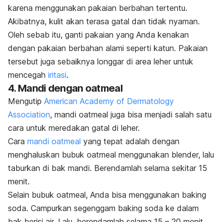
karena menggunakan pakaian berbahan tertentu.
Akibatnya, kulit akan terasa gatal dan tidak nyaman.
Oleh sebab itu, ganti pakaian yang Anda kenakan
dengan pakaian berbahan alami seperti katun. Pakaian
tersebut juga sebaiknya longgar di area leher untuk
mencegah
iritasi
.
4. Mandi dengan
oatmeal
Mengutip
American Academy of Dermatology
Association
, mandi
oatmeal
juga bisa menjadi salah satu
cara untuk meredakan gatal di leher.
Cara
mandi
oatmeal
yang tepat adalah dengan
menghaluskan bubuk
oatmeal
menggunakan blender, lalu
taburkan di bak mandi. Berendamlah selama sekitar 15
menit.
Selain bubuk
oatmeal
, Anda bisa menggunakan
baking
soda
.
Campurkan segenggam
baking soda
ke dalam
bak berisi air. Lalu, berendamlah selama 15 – 20 menit.