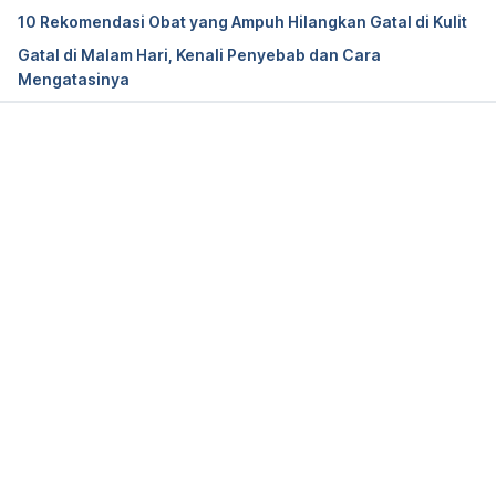
cause-eczema
10 Rekomendasi Obat yang Ampuh Hilangkan Gatal di Kulit
Gatal di Malam Hari, Kenali Penyebab dan Cara
Itching (n.d.). MedlinePlus. Retrieved 17 May 2024, 
Mengatasinya
from 
https://medlineplus.gov/itching.html
Memuat...