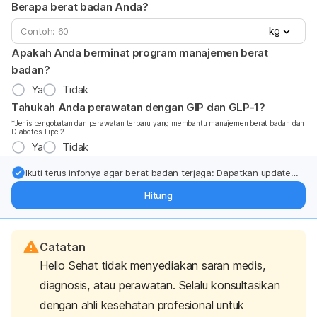
Berapa berat badan Anda?
kg
Apakah Anda berminat program manajemen berat
badan?
Ya
Tidak
Tahukah Anda perawatan dengan GIP dan GLP-1?
*Jenis pengobatan dan perawatan terbaru yang membantu manajemen berat badan dan
Diabetes Tipe 2
Ya
Tidak
Ikuti terus infonya agar berat badan terjaga: Dapatkan update
dari pakar mengenai dukungan dan perawatan berat badan
Hitung
langsung ke inbox Anda.
Catatan
Hello Sehat tidak menyediakan saran medis,
diagnosis, atau perawatan. Selalu konsultasikan
dengan ahli kesehatan profesional untuk