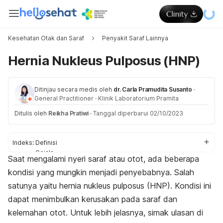
Kesehatan Otak dan Saraf
Penyakit Saraf Lainnya
Hernia Nukleus Pulposus (HNP)
Ditinjau secara medis oleh
dr. Carla Pramudita Susanto
·
General Practitioner
·
Klinik Laboratorium Pramita
Ditulis oleh
Reikha Pratiwi
·
Tanggal diperbarui 02/10/2023
Indeks:
Definisi
Gejala
Saat mengalami nyeri saraf atau otot, ada beberapa
Penyebab
kondisi yang mungkin menjadi penyebabnya. Salah
Faktor risiko
Diagnosis
satunya yaitu
hernia nukleus pulposus (HNP). Kondisi ini
Pengobatan
dapat menimbulkan kerusakan pada saraf dan
Pengobatan di rumah
kelemahan otot. Untuk lebih jelasnya, simak ulasan di