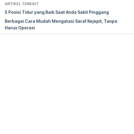
ARTIKEL TERKAIT
Herniated Nucleus Pulposus. (2021). MedScape. 
5 Posisi Tidur yang Baik Saat Anda Sakit Pinggang
Retrieved 10 November 2021, from 
Berbagai Cara Mudah Mengatasi Saraf Kejepit, Tanpa
https://emedicine.medscape.com/article/1263961-
Harus Operasi
overview
Memuat...