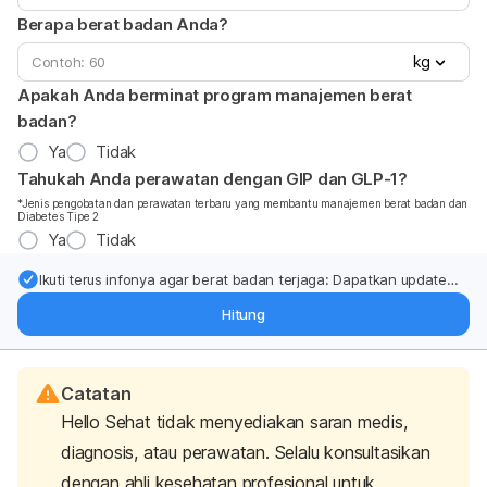
Berapa berat badan Anda?
kg
Apakah Anda berminat program manajemen berat
badan?
Ya
Tidak
Tahukah Anda perawatan dengan GIP dan GLP-1?
*Jenis pengobatan dan perawatan terbaru yang membantu manajemen berat badan dan
Diabetes Tipe 2
Ya
Tidak
Ikuti terus infonya agar berat badan terjaga: Dapatkan update
dari pakar mengenai dukungan dan perawatan berat badan
Hitung
langsung ke inbox Anda.
Catatan
Hello Sehat tidak menyediakan saran medis,
diagnosis, atau perawatan. Selalu konsultasikan
dengan ahli kesehatan profesional untuk