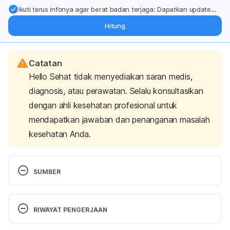
Ikuti terus infonya agar berat badan terjaga: Dapatkan update
dari pakar mengenai dukungan dan perawatan berat badan
Hitung
langsung ke inbox Anda.
Catatan
Hello Sehat tidak menyediakan saran medis,
diagnosis, atau perawatan. Selalu konsultasikan
dengan ahli kesehatan profesional untuk
mendapatkan jawaban dan penanganan masalah
kesehatan Anda.
SUMBER
Balanitis
. (n.d.). Cleveland Clinic. Retrieved 16 
March 2023 from 
RIWAYAT PENGERJAAN
https://my.clevelandclinic.org/health/diseases/2118
6-balanitis/prevention
.
Versi Terbaru