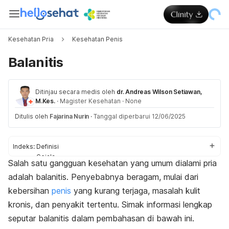
Kesehatan Pria
Kesehatan Penis
Balanitis
Ditinjau secara medis oleh
dr. Andreas Wilson Setiawan,
M.Kes.
·
Magister Kesehatan
·
None
Ditulis oleh
Fajarina Nurin
·
Tanggal diperbarui 12/06/2025
Indeks:
Definisi
Gejala
Salah satu gangguan kesehatan yang umum dialami pria
Penyebab
adalah balanitis. Penyebabnya beragam, mulai dari
Faktor risiko
Komplikasi
kebersihan
penis
yang kurang terjaga, masalah kulit
Diagnosis
kronis, dan penyakit tertentu. Simak informasi lengkap
Pengobatan
seputar balanitis dalam pembahasan di bawah ini.
Perawatan rumahan