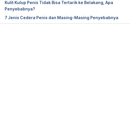
Kulit Kulup Penis Tidak Bisa Tertarik ke Belakang, Apa
https://www.health.harvard.edu/a_to_z/balanitis-a-
Penyebabnya?
to-z
7 Jenis Cedera Penis dan Masing-Masing Penyebabnya
Schukow, C. P., & Mitchell, G. (2024). 
Balanitis: 
Causes, symptoms, management, and more. 
DermNet. Retrieved June 3, 2025, from 
Memuat...
https://dermnetnz.org/topics/balanitis
Wray, A.A., Velasquez, J., Leslie, S.W., et al.(2024). 
Balanitis. 
StatPearls Publishing.Retrieved June 3, 
2025, from 
https://www.ncbi.nlm.nih.gov/books/NBK537143/
Zhang, J., Yang, F., Wang, M., Yang, A., Zhang, F., 
Xiao, Y., Guan, Y., & Yu, X. (2023). Fixed drug 
eruption-induced balanoposthitis: A case report
. 
International Journal of Impotence Research, 
36
(6), 553-555. 
https://doi.org/10.1038/s41443-