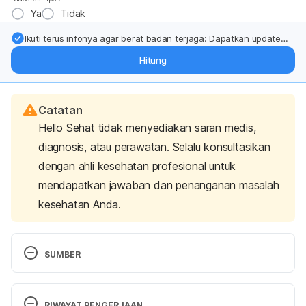
Ya
Tidak
Ikuti terus infonya agar berat badan terjaga: Dapatkan update
dari pakar mengenai dukungan dan perawatan berat badan
Hitung
langsung ke inbox Anda.
Catatan
Hello Sehat tidak menyediakan saran medis,
diagnosis, atau perawatan. Selalu konsultasikan
dengan ahli kesehatan profesional untuk
mendapatkan jawaban dan penanganan masalah
kesehatan Anda.
SUMBER
Prostatitis – Diagnosis and treatment – Mayo Clinic
. 
(2022, February 19). Top-ranked Hospital in the 
RIWAYAT PENGERJAAN