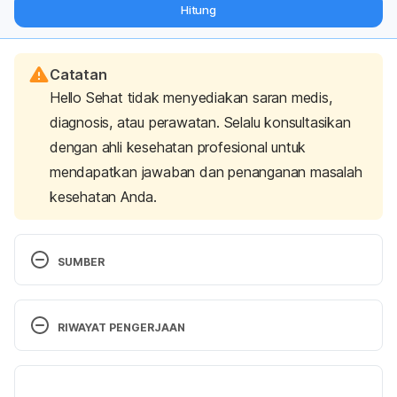
Hitung
langsung ke inbox Anda.
Catatan
Hello Sehat tidak menyediakan saran medis,
diagnosis, atau perawatan. Selalu konsultasikan
dengan ahli kesehatan profesional untuk
mendapatkan jawaban dan penanganan masalah
kesehatan Anda.
SUMBER
Erectile dysfunction – Symptoms and causes
. 
Mayo Clinic. (2016). Retrieved 13 January 2017, 
RIWAYAT PENGERJAAN
from 
https://www.mayoclinic.org/diseases-
conditions/erectile-dysfunction/symptoms-
Versi Terbaru
causes/syc-20355776