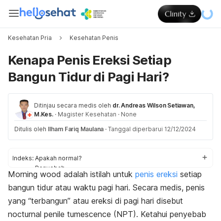
Kesehatan Pria
Kesehatan Penis
Kenapa Penis Ereksi Setiap
Bangun Tidur di Pagi Hari?
Ditinjau secara medis oleh
dr. Andreas Wilson Setiawan,
M.Kes.
·
Magister Kesehatan
·
None
Ditulis oleh
Ilham Fariq Maulana
·
Tanggal diperbarui 12/12/2024
Indeks:
Apakah normal?
Penyebab
Morning wood
adalah istilah untuk
penis ereksi
setiap
Gangguan
bangun tidur atau waktu pagi hari. Secara medis, penis
Cara mengatasi
yang “terbangun” atau ereksi di pagi hari disebut
nocturnal penile tumescence
(NPT). Ketahui penyebab