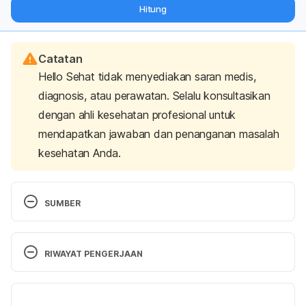
dari pakar mengenai dukungan dan perawatan berat badan
Hitung
langsung ke inbox Anda.
Catatan
Hello Sehat tidak menyediakan saran medis,
diagnosis, atau perawatan. Selalu konsultasikan
dengan ahli kesehatan profesional untuk
mendapatkan jawaban dan penanganan masalah
kesehatan Anda.
SUMBER
Erections
. (2021). Young Men’s Health. Retrieved 
December 5, 2024, from 
RIWAYAT PENGERJAAN
https://youngmenshealthsite.org/guides/erections/
Versi Terbaru
You asked it: Boner bonanza
. (2020). Mount Sinai 