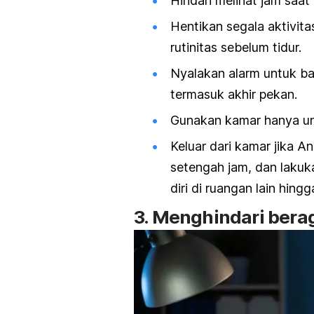
Hindari melihat jam saat
Hentikan segala aktivita
rutinitas sebelum tidur.
Nyalakan alarm untuk ba
termasuk akhir pekan.
Gunakan kamar hanya un
Keluar dari kamar jika A
setengah jam, dan laku
diri di ruangan lain hing
3. Menghindari ber