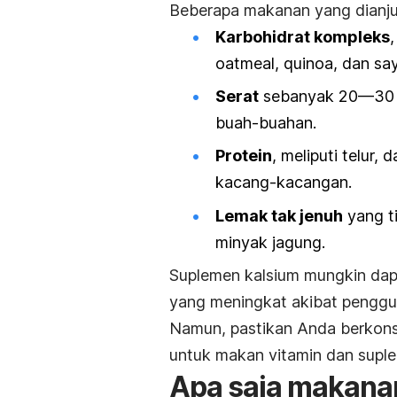
Beberapa makanan yang dianju
Karbohidrat kompleks
oatmeal, quinoa, dan say
Serat
sebanyak 20—30 gr
buah-buahan.
Protein
, meliputi
telur, d
kacang-kacangan.
Lemak tak jenuh
yang t
minyak jagung.
Suplemen kalsium mungkin da
yang meningkat akibat penggu
Namun, pastikan Anda berkons
untuk makan vitamin dan suplem
Apa saja makana