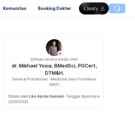
Komunitas
Booking Dokter
Ditinjau secara medis oleh
dr. Mikhael Yosia, BMedSci, PGCert,
DTM&H.
General Practitioner · Medicine Sans Frontières
(MSF)
Ditulis oleh
Lika Aprilia Samiadi
·
Tanggal diperbarui
22/05/2025