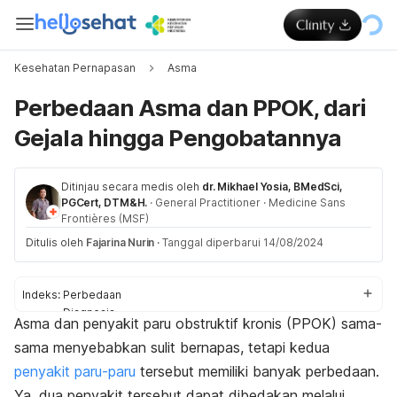
Kesehatan Pernapasan
Asma
Perbedaan Asma dan PPOK, dari
Gejala hingga Pengobatannya
Ditinjau secara medis oleh
dr. Mikhael Yosia, BMedSci,
PGCert, DTM&H.
·
General Practitioner
·
Medicine Sans
Frontières (MSF)
Ditulis oleh
Fajarina Nurin
·
Tanggal diperbarui 14/08/2024
Indeks:
Perbedaan
Diagnosis
Asma dan penyakit paru obstruktif kronis (PPOK) sama-
Terjadi bersamaan
sama menyebabkan sulit bernapas, tetapi kedua
penyakit paru-paru
tersebut memiliki banyak perbedaan.
Ya, dua penyakit tersebut dapat dibedakan melalui