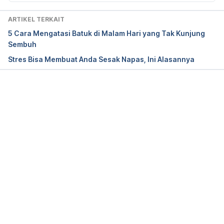
Asthma and COPD: Differences and Similarities. 
(n.d.). Retrieved 9 August 2024, from 
ARTIKEL TERKAIT
https://www.aaaai.org/tools-for-the-
5 Cara Mengatasi Batuk di Malam Hari yang Tak Kunjung
public/conditions-library/asthma/asthma-and-copd-
Sembuh
differences-and-similarities
Stres Bisa Membuat Anda Sesak Napas, Ini Alasannya
Association, A. L. (n.d.). Asthma-COPD Overlap 
Syndrome (ACOS). Retrieved 9 August 2024, from 
https://www.lung.org/lung-health-diseases/lung-
Memuat...
disease-lookup/asthma/learn-about-
asthma/types/asthma-copd-overlap-syndrome
Asthma. (2024). Retrieved 9 August 2024, from 
https://www.mayoclinic.org/diseases-
conditions/asthma/symptoms-causes/syc-
20369653#
COPD. (2020). Retrieved 9 August 2024, from 
https://www.mayoclinic.org/diseases-