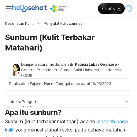
Kesehatan Kulit
Penyakit Kulit Lainnya
Sunburn (Kulit Terbakar
Matahari)
Ditinjau secara medis oleh
dr. Patricia Lukas Goentoro
·
General Practitioner
·
Rumah Sakit Universitas Indonesia
(RSUI)
Ditulis oleh
Fajarina Nurin
·
Tanggal diperbarui 16/05/2023
Indeks:
Pengertian
Gejala
Apa itu
sunburn
?
Penyebab
Faktor risiko
Sunburn
(kulit terbakar matahari) adalah
masalah pada
Pengobatan
kulit
yang muncul akibat reaksi pada cahaya matahari
Pencegahan