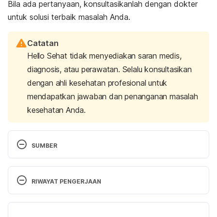
Bila ada pertanyaan, konsultasikanlah dengan dokter
untuk solusi terbaik masalah Anda.
Catatan
Hello Sehat tidak menyediakan saran medis,
diagnosis, atau perawatan. Selalu konsultasikan
dengan ahli kesehatan profesional untuk
mendapatkan jawaban dan penanganan masalah
kesehatan Anda.
SUMBER
Sunburn: MedlinePlus Medical Encyclopedia. 
(2022). Retrieved 15 May 2023, from 
RIWAYAT PENGERJAAN
https://medlineplus.gov/ency/article/003227.htm
Versi Terbaru
Sunburn . (2020). Retrieved 30 November 2020, 