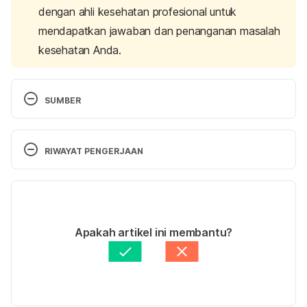
dengan ahli kesehatan profesional untuk
mendapatkan jawaban dan penanganan masalah
kesehatan Anda.
SUMBER
Hair styling without damage. (n.d.). Retrieved 8 July 
2024, from 
RIWAYAT PENGERJAAN
https://www.aad.org/public/diseases/hair-loss/hair-
care/styling
Versi Terbaru
Cleveland Clinic. (2024). Hair Sunscreen: How It 
12/07/2024
Works and Why You Need It. Retrieved 8 July 
Ditulis oleh 
Nabila Azmi
Apakah artikel ini membantu?
2024, from 
https://health.clevelandclinic.org/best-
Ditinjau secara medis oleh
dr. Patricia Lukas 
ways-to-protect-your-hair-from-sun-damage
Goentoro
Diperbarui oleh: 
Fidhia Kemala
Tips for healthy hair. (n.d.). Retrieved 8 July 2024, 
from 
https://www.aad.org/tips-healthy-hair