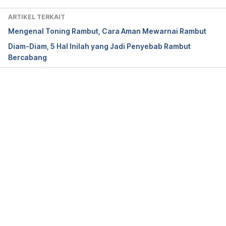
ARTIKEL TERKAIT
Gavazzoni Dias M. F. (2015). Hair cosmetics: an 
Mengenal Toning Rambut, Cara Aman Mewarnai Rambut
overview.
International journal of trichology
, 
7
(1), 2–
Diam-Diam, 5 Hal Inilah yang Jadi Penyebab Rambut
15. https://doi.org/10.4103/0974-7753.153450
Bercabang
How to stop damaging your hair. (n.d.). Retrieved 
8 
July 2024, 
from 
https://www.aad.org/public/diseases/hair-
Memuat...
loss/insider/stop-damage
Hair Dryers. (n.d.). Retrieved 8 July 2024, from 
https://www.electricalsafetyfirst.org.uk/guidance/pr
oduct-safety/hair-dryers/