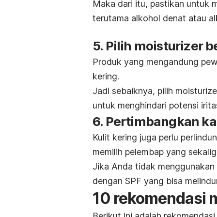
Maka dari itu, pastikan untuk
terutama alkohol denat atau alk
5. Pilih
moisturizer
b
Produk yang mengandung pewan
kering.
Jadi sebaiknya, pilih
moisturize
untuk menghindari potensi iritas
6. Pertimbangkan k
Kulit kering juga perlu perlindu
memilih pelembap yang sekali
Jika Anda tidak menggunakan t
dengan SPF yang bisa melindung
10 rekomendasi
m
Berikut ini adalah rekomendas