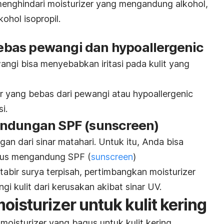
 menghindari
moisturizer
yang mengandung alkohol,
ohol isopropil.
ebas pewangi dan
hypoallergenic
gi bisa menyebabkan iritasi pada kulit yang
r
yang bebas dari pewangi atau
hypoallergenic
i.
andungan SPF (
sunscreen
)
ngan dari sinar matahari. Untuk itu, Anda bisa
gus mengandung SPF (
sunscreen
)
abir surya terpisah, pertimbangkan
moisturizer
i kulit dari kerusakan akibat sinar UV.
oisturizer
untuk kulit kering
i
moisturizer
yang bagus untuk kulit kering.