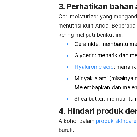
3. Perhatikan bahan 
Cari
moisturizer
yang mengandu
menutrisi kulit Anda. Beberap
kering meliputi berikut ini.
Ceramide: membantu men
Glycerin: menarik dan me
Hyaluronic acid
: menari
Minyak alami (misalnya 
Melembapkan dan melemb
Shea butter
: membantu 
4. Hindari produk de
Alkohol dalam
produk
skincare
buruk.