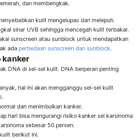
, memerah, dan membengkak.
enyebabkan kulit mengelupas dan melepuh.
kal sinar UVB sehingga mencegah kulit terbakar.
akai
sunscreen
atau
sunblock
untuk mendapatkan
idak ada
perbedaan
sunscreen
dan
sunblock
.
o kanker
k DNA di sel-sel kulit. DNA berperan penting
nyak, hal ini akan mengganggu sel-sel kulit
i.
normal dan menimbulkan kanker.
ap hari bisa mengurangi risiko kanker sel karsinoma
karsinoma sebesar 50 persen.
it berikut ini.