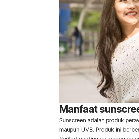
Manfaat
sunscre
Sunscreen
adalah produk peraw
maupun UVB. Produk ini berben
Berikut pentingnya pengguna