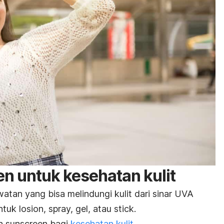
en
untuk kesehatan kulit
atan yang bisa melindungi kulit dari sinar UVA
tuk losion
, spray, gel,
atau
stick
.
an
sunscreen
bagi
kesehatan kulit
.