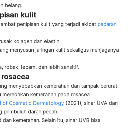
an belang.
isan kulit
mbat penipisan kulit yang terjadi akibat
paparan
rusak kolagen dan elastin.
ng menyusun jaringan kulit sekaligus menjaganya
a, robek, lebam, dan lebih sensitif.
a
rosacea
 yang menyebabkan kemerahan dan tampak berurat.
 meredakan kemerahan pada
rosacea
.
l of Cosmetic Dermatology
(2021), sinar UVA dan
g pembuluh darah pecah.
t dan kemerahan. Selain itu, sinar UVB bisa