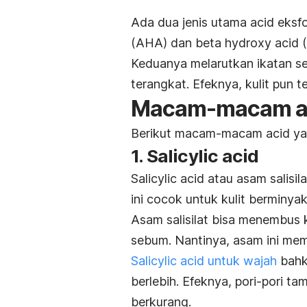
Ada dua jenis utama
acid
eksfo
(AHA) dan
beta hydroxy acid
(
Keduanya melarutkan ikatan sel
terangkat. Efeknya, kulit pun t
Macam-macam
a
Berikut macam-macam
acid
ya
1.
Salicylic acid
Salicylic acid
atau asam salisi
ini cocok untuk kulit berminya
Asam salisilat bisa menembus k
sebum. Nantinya, asam ini mem
Salicylic acid
untuk wajah
bahk
berlebih. Efeknya, pori-pori t
berkurang.