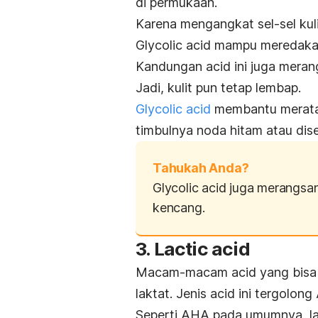
di permukaan.
Karena
mengangkat sel-sel ku
Glycolic
acid
mampu meredakan
Kandungan
acid
ini juga mera
Jadi, kulit pun tetap lembap.
Glycolic acid
membantu meratak
timbulnya noda hitam atau dise
Tahukah Anda?
Glycolic acid
juga merangsang
kencang.
3.
Lactic acid
Macam-macam
acid
yang bisa
laktat. Jenis
acid
ini tergolong
Seperti AHA pada umumnya,
l