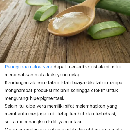
Penggunaan
aloe vera
dapat menjadi solusi alami untuk
mencerahkan mata kaki yang gelap.
Kandungan aloesin dalam lidah buaya diketahui mampu
menghambat produksi melanin sehingga efektif untuk
mengurangi hiperpigmentasi.
Selain itu,
aloe vera
memiliki sifat melembapkan yang
membantu menjaga kulit tetap lembut dan terhidrasi,
serta menenangkan kulit yang iritasi.
Cara perawatannya cukup mudah. Bersihkan area mata