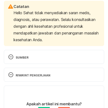
Catatan
Hello Sehat tidak menyediakan saran medis,
diagnosis, atau perawatan. Selalu konsultasikan
dengan ahli kesehatan profesional untuk
mendapatkan jawaban dan penanganan masalah
kesehatan Anda.
SUMBER
MattK. (2024). Ankle Discoloration: Causes, 
Symptoms, and Treatment Options. Retrieved 28 
RIWAYAT PENGERJAAN
November 2024, from https://cacvi.org/ankle-
discoloration/
Versi Terbaru
The Skin Around My Ankles Is Darkening – Is It 
05/12/2024
Related to My Veins? (n.d.). Retrieved 28 
Ditulis oleh 
Annisa Nur Indah Setiawati
Apakah artikel ini membantu?
November 2024, from 
Ditinjau secara medis oleh
dr. Nurul Fajriah 