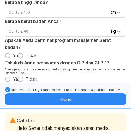
Berapa tinggi Anda?
cm
Berapa berat badan Anda?
kg
Apakah Anda berminat program manajemen berat
badan?
Ya
Tidak
Tahukah Anda perawatan dengan GIP dan GLP-1?
*Jenis pengobatan dan perawatan terbaru yang membantu manajemen berat badan dan
Diabetes Tipe 2
Ya
Tidak
Ikuti terus infonya agar berat badan terjaga: Dapatkan update
dari pakar mengenai dukungan dan perawatan berat badan
Hitung
langsung ke inbox Anda.
Catatan
Hello Sehat tidak menyediakan saran medis,