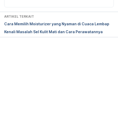
What Does It Mean to Exfoliate? Why You Should 
and How to Start. 
https://www.healthline.com/health/beauty-skin-
ARTIKEL TERKAIT
care/meaning-of-exfoliating#physical-exfoliation. 
Cara Memilih Moisturizer yang Nyaman di Cuaca Lembap
Diakses 23 Oktober 2019.
Kenali Masalah Sel Kulit Mati dan Cara Perawatannya
Memuat...