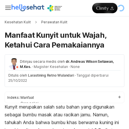
Kesehatan Kulit
Perawatan Kulit
Manfaat Kunyit untuk Wajah,
Ketahui Cara Pemakaiannya
Ditinjau secara medis oleh
dr. Andreas Wilson Setiawan,
M.Kes.
·
Magister Kesehatan
·
None
Ditulis oleh
Larastining Retno Wulandari
·
Tanggal diperbarui
25/10/2022
Indeks:
Manfaat
Cara pakai
Kunyit merupakan salah satu bahan yang digunakan
Efek samping
sebagai bumbu masak atau racikan jamu. Namun,
tahukah Anda bahwa bumbu khas berwarna kuning ini