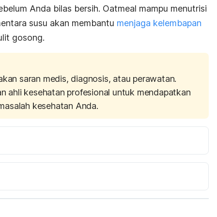
ebelum Anda bilas bersih.
Oatmeal
mampu menutrisi
ementara susu akan membantu
menjaga kelembapan
lit gosong.
akan saran medis, diagnosis, atau perawatan.
an ahli kesehatan profesional untuk mendapatkan
masalah kesehatan Anda.
Why Does the Sun Make Your Skin Darker But Your Hair Lighter? 
cle/213928-why-does-the-sun-make-your-skin-darker-
da 28 November 2016. 
Why does hair lighten in the sun but skin darken? 