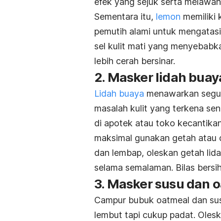
efek yang sejuk serta melawan
Sementara itu,
lemon
memiliki
pemutih alami untuk mengatas
sel kulit mati yang menyebabk
lebih cerah bersinar.
2. Masker lidah buay
Lidah buaya
menawarkan seguda
masalah kulit yang terkena se
di apotek atau toko kecantikan
maksimal gunakan getah atau c
dan lembap, oleskan getah lid
selama semalaman. Bilas bersih 
3. Masker susu dan
o
Campur bubuk
oatmeal
dan su
lembut tapi cukup padat. Oles