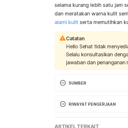
selama kurang lebih satu jam s
dan meratakan warna kulit s
alami kulit
serta memutihkan ku
Catatan
Hello Sehat tidak menyedi
Selalu konsultasikan deng
jawaban dan penanganan 
SUMBER
http://www.livestrong.com/arti
RIWAYAT PENGERJAAN
but-your-hair-lighter/
 Diakses pa
Versi Terbaru
ARTIKEL TERKAIT
27/10/2022