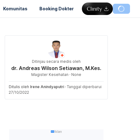
Komunitas
Booking Dokter
Ditinjau secara medis oleh
dr. Andreas Wilson Setiawan, M.Kes.
Magister Kesehatan · None
Ditulis oleh
Irene Anindyaputri
·
Tanggal diperbarui
27/10/2022
Iklan