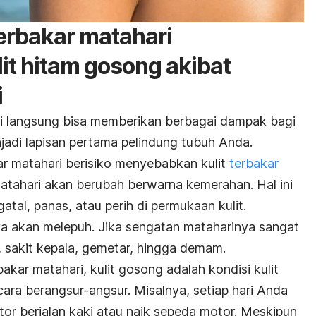
terbakar matahari
lit hitam gosong akibat
i
ri langsung bisa memberikan berbagai dampak bagi
jadi lapisan pertama pelindung tubuh Anda.
r matahari berisiko menyebabkan kulit
terbakar
 matahari akan berubah berwarna kemerahan. Hal ini
atal, panas, atau perih di permukaan kulit.
a akan melepuh. Jika sengatan mataharinya sangat
, sakit kepala, gemetar, hingga demam.
akar matahari, kulit gosong adalah kondisi kulit
cara berangsur-angsur. Misalnya, setiap hari Anda
or berjalan kaki atau naik sepeda motor. Meskipun