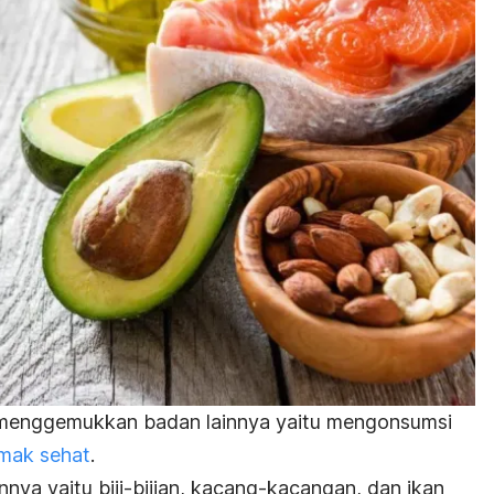
 menggemukkan badan lainnya yaitu mengonsumsi
emak sehat
.
nya yaitu biji-bijian, kacang-kacangan, dan ikan