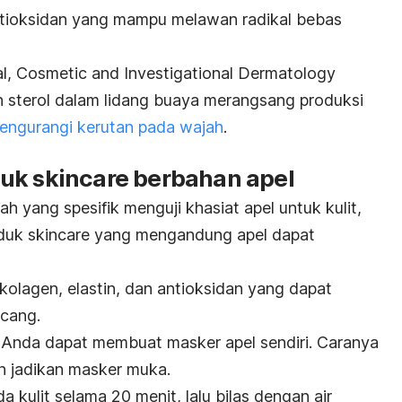
tioksidan
yang mampu melawan radikal bebas
al, Cosmetic and Investigational Dermatolog
y
sterol dalam lidang buaya merangsang produksi
engurangi kerutan pada wajah
.
duk
skincare
berbahan apel
ah yang spesifik menguji khasiat apel untuk kulit,
oduk
skincare
yang mengandung apel dapat
kolagen
, elastin, dan antioksidan yang dapat
cang.
 Anda dapat membuat masker apel sendiri.
Caranya
 jadikan masker muka.
kulit selama 20 menit, lalu bilas dengan air