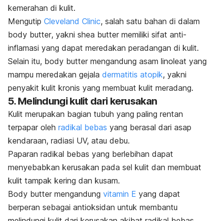
kemerahan di kulit.
Mengutip
Cleveland Clinic
, salah satu bahan di dalam
body butter
, yakni
shea butter
memiliki sifat anti-
inflamasi yang dapat meredakan peradangan di kulit.
Selain itu,
body butter
mengandung asam linoleat yang
mampu meredakan gejala
dermatitis atopik
, yakni
penyakit kulit kronis yang membuat kulit meradang.
5. Melindungi kulit dari kerusakan
Kulit merupakan bagian tubuh yang paling rentan
terpapar oleh
radikal bebas
yang berasal dari asap
kendaraan, radiasi UV, atau debu.
Paparan radikal bebas yang berlebihan dapat
menyebabkan kerusakan pada sel kulit dan membuat
kulit tampak kering dan kusam.
Body butter
mengandung
vitamin E
yang dapat
berperan sebagai antioksidan untuk membantu
melindungi kulit dari kerusakan akibat radikal bebas,