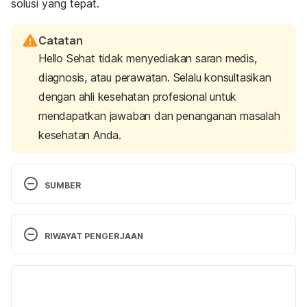
solusi yang tepat.
Catatan
Hello Sehat tidak menyediakan saran medis,
diagnosis, atau perawatan. Selalu konsultasikan
dengan ahli kesehatan profesional untuk
mendapatkan jawaban dan penanganan masalah
kesehatan Anda.
SUMBER
How to moisturize your skin. (2016). Retrieved 04 
March 2024, from 
RIWAYAT PENGERJAAN
https://www.health.harvard.edu/staying-
healthy/how-to-moisturize-your-skin
Versi Terbaru
Cleveland Clinic. (2022). 6 Incredible Benefits of 
15/03/2024