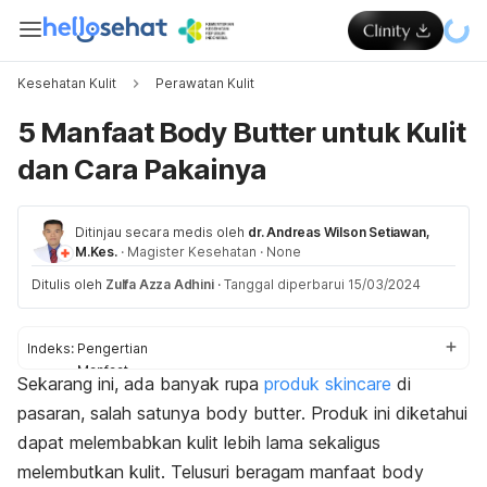
Kesehatan Kulit
Perawatan Kulit
5 Manfaat Body Butter untuk Kulit
dan Cara Pakainya
Ditinjau secara medis oleh
dr. Andreas Wilson Setiawan,
M.Kes.
·
Magister Kesehatan
·
None
Ditulis oleh
Zulfa Azza Adhini
·
Tanggal diperbarui 15/03/2024
Indeks:
Pengertian
Manfaat
Sekarang ini, ada banyak rupa
produk
skincare
di
Cara menggunakan
pasaran, salah satunya
body butter
. Produk ini diketahui
dapat melembabkan kulit lebih lama sekaligus
melembutkan kulit. Telusuri beragam manfaat
body