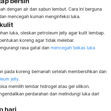
tap bersih
nah dengan air dan sabun lembut.
Cara ini berguna
dan mencegah kuman menginfeksi luka.
kulit
an luka, oleskan
petroleum jelly
agar
kul
i
t
lembap.
ntukan koreng agar tidak melebar.
mengurangi rasa gatal dan
mencegah bekas luka
n pada koreng bernanah setelah membersihkan dan
leum jelly
.
isa memilih lembar hidrogel atau gel silikon.
gendalikan perdarahan dan melindungi luka dari
p hari