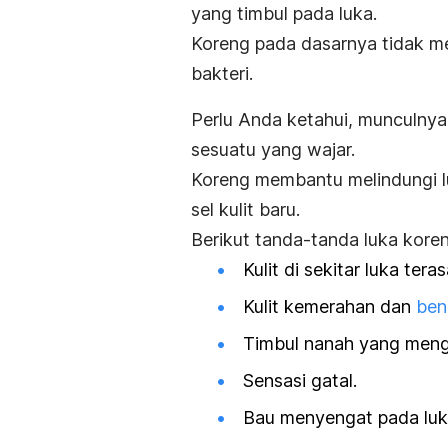
yang timbul pada luka.
Koreng pada dasarnya tidak 
bakteri.
Perlu Anda ketahui, munculny
sesuatu yang wajar.
Koreng membantu melindungi 
sel kulit baru.
Berikut tanda-tanda luka kore
Kulit di sekitar luka tera
Kulit
kemerahan
dan
ben
Timbul nanah yang mengg
Sensasi
gat
a
l
.
Bau menyengat pada luk