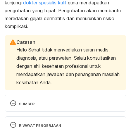
kunjungi
dokter spesialis kulit
guna mendapatkan
pengobatan yang tepat. Pengobatan akan membantu
meredakan gejala dermatitis dan menurunkan risiko
komplikasi.
Catatan
Hello Sehat tidak menyediakan saran medis,
diagnosis, atau perawatan. Selalu konsultasikan
dengan ahli kesehatan profesional untuk
mendapatkan jawaban dan penanganan masalah
kesehatan Anda.
SUMBER
Atopic dermatitis (eczema). (2020). Retrieved 5 
October, 2020 from 
RIWAYAT PENGERJAAN
http://www.mayoclinic.com/health/eczema/DS009