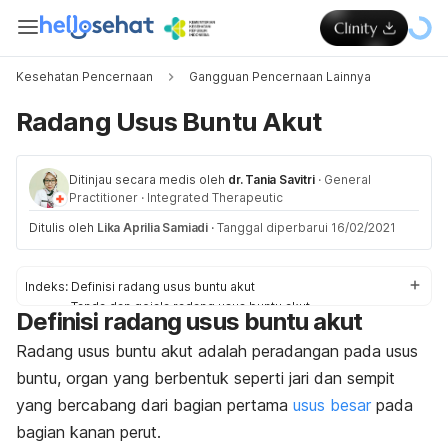
Kesehatan Pencernaan
Gangguan Pencernaan Lainnya
Radang Usus Buntu Akut
Ditinjau secara medis oleh
dr. Tania Savitri
·
General
Practitioner
·
Integrated Therapeutic
Ditulis oleh
Lika Aprilia Samiadi
·
Tanggal diperbarui 16/02/2021
Indeks:
Definisi radang usus buntu akut
Tanda dan gejala radang usus buntu akut
Definisi radang usus buntu akut
Penyebab dan faktor risiko
Diagnosis dan pengobatan
Radang usus buntu akut adalah peradangan pada usus
Pengobatan radang usus buntu akut di rumah
buntu, organ yang berbentuk seperti jari dan sempit
yang bercabang dari bagian pertama
usus besar
pada
bagian kanan perut.